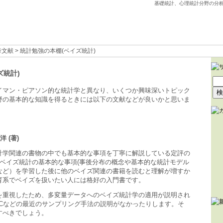
基礎統計、心理統計分野の分
考文献
> 統計勉強の本棚(ベイズ統計)
ズ統計)
イマン・ピアソン的な統計学と異なり、いくつか興味深いトピック
野の基本的な知識を得るときには以下の文献などが良いかと思いま
洋 (著)
計学関連の書物の中でも基本的な事項を丁寧に解説している定評の
でベイズ統計の基本的な事項(事後分布の概念や基本的な統計モデル
など）を学習した後に他のベイズ関連の書籍を読むと理解が増すか
育系でベイズを扱いたい人には格好の入門書です。
を重視したため、多変量データへのベイズ統計学の適用が説明され
MCなどの最近のサンプリング手法の説明がなかったりします。そ
すべきでしょう。