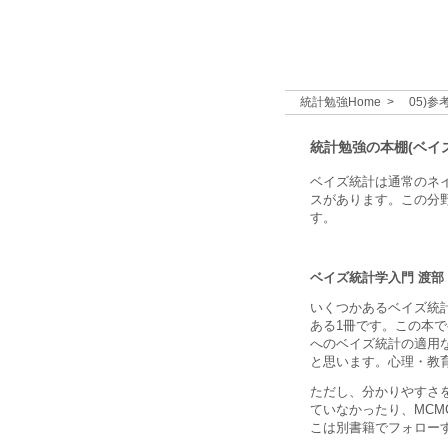
統計勉強
Home >
05)参
統計勉強の本棚(ベイ
ベイズ統計は通常のネ
スがあります。この分
す。
ベイズ統計学入門
渡部 
いくつかあるベイズ統
ある1冊です。この本
へのベイズ統計の適用
と思います。心理・教
ただし、分かりやすさ
ていなかったり、MC
こは別書籍でフォロー