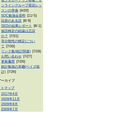
宿フォローアップ研修：オ
ンライングループ英語レッ
スンの準備
[4/20]
SQC勉強会資料
[11/ 5]
誤差のある話
[8/ 9]
SEOの結果レポート
[8/ 1]
仮説検定の結論は正誤
か？
[7/31]
等分散性の検定につい
て
[7/30]
リンク集(統計関連)
[7/28]
お問い合わせ
[7/27]
更新履歴
[7/26]
統計勉強の本棚(ベイズ統
計)
[7/26]
イトマップ
2017年4月
2009年11月
2009年8月
2009年7月