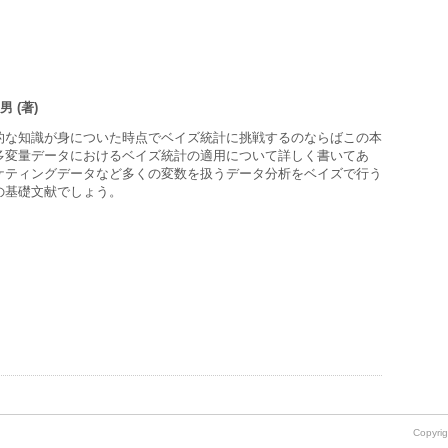
男 (著)
的な知識が身についた時点でベイズ統計に挑戦するのならばこの本
多変量データにおけるベイズ統計の適用について詳しく書いてあ
ケティングデータなど多くの変数を扱うデータ分析をベイズで行う
の基礎文献でしょう。
Copyrig