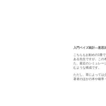
入門ベイズ統計―意思
こちらもお勧めの1冊
ある先生ですが、この
た、最近のシミュレー
むような構成です。
ただし、章によっては
著者のほかの本や確率