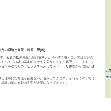
決定の理論と発展 松原 望
(著)
です。著者の松原先生は統計書を分かりやすく書くことでは定評の
本もベイズ統計の基本的な考えを分かりやすく解説しています。ま
ション手法などのトピックスも入っており、より原理から理解が進
サ
少し理系的な知識が必要な部分も入ってきます。それらに対しては
・統計の基本文献の学習が必要になってきます。