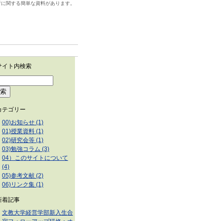
析に関する簡単な資料があります。
00)お知らせ (1)
01)授業資料 (1)
02)研究会等 (1)
03)勉強コラム (3)
04）このサイトについて
(4)
05)参考文献 (2)
06)リンク集 (1)
文教大学経営学部新入生合