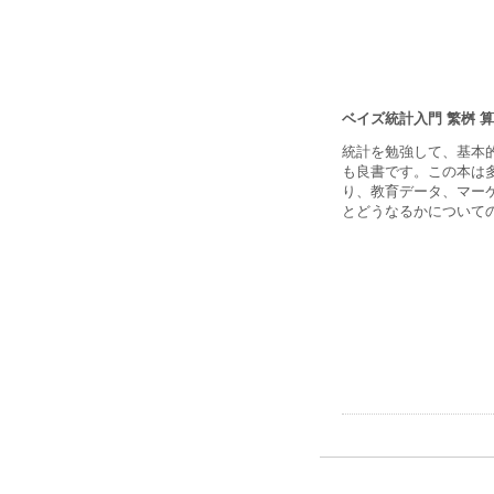
ベイズ統計入門
繁桝 算
統計を勉強して、基本
も良書です。この本は
り、教育データ、マー
とどうなるかについて