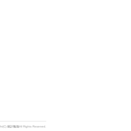
ht(C)
統計勉強
All Rights Reserved.